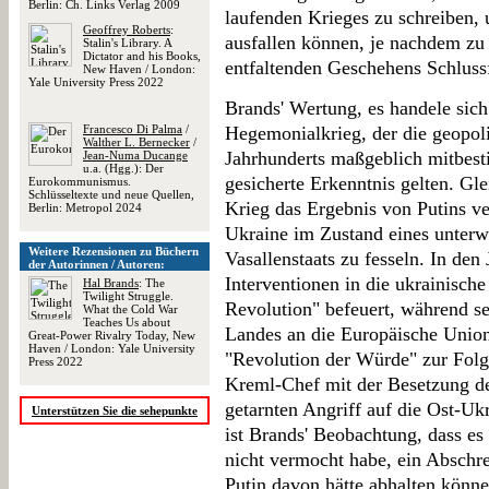
Berlin: Ch. Links Verlag 2009
laufenden Krieges zu schreiben,
Geoffrey Roberts
:
ausfallen können, je nachdem zu
Stalin's Library. A
Dictator and his Books,
entfaltenden Geschehens Schlus
New Haven / London:
Yale University Press 2022
Brands' Wertung, es handele sich
Francesco Di Palma
/
Hegemonialkrieg, der die geopoli
Walther L. Bernecker
/
Jahrhunderts maßgeblich mitbest
Jean-Numa Ducange
u.a. (Hgg.): Der
gesicherte Erkenntnis gelten. Gle
Eurokommunismus.
Schlüsseltexte und neue Quellen,
Krieg das Ergebnis von Putins v
Berlin: Metropol 2024
Ukraine im Zustand eines unterw
Weitere Rezensionen zu Büchern
Vasallenstaats zu fesseln. In den
der Autorinnen / Autoren:
Interventionen in die ukrainisch
Hal Brands
: The
Twilight Struggle.
Revolution" befeuert, während s
What the Cold War
Teaches Us about
Landes an die Europäische Union
Great-Power Rivalry Today, New
Haven / London: Yale University
"Revolution der Würde" zur Folge
Press 2022
Kreml-Chef mit der Besetzung d
getarnten Angriff auf die Ost-Ukr
Unterstützen Sie die sehepunkte
ist Brands' Beobachtung, dass es
nicht vermocht habe, ein Abschr
Putin davon hätte abhalten könn