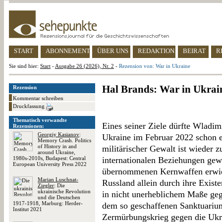
START
ABONNEMENT
ÜBER UNS
REDAKTION
BEIRAT
R
Sie sind hier:
Start
-
Ausgabe 26 (2026), Nr. 2
-
Rezension von: War in Ukraine
Hal Brands: War in Ukrai
Rezension
Kommentar schreiben
Druckfassung
Thematisch verwandte
Eines seiner Ziele dürfte Wladim
Rezensionen:
Georgiy Kasianov
:
Ukraine im Februar 2022 schon 
Memory Crash. Politics
of History in and
militärischer Gewalt ist wieder 
around Ukraine,
1980s-2010s, Budapest: Central
internationalen Beziehungen ge
European University Press 2022
übernommenen Kernwaffen erwies
Marian Luschnat-
Russland allein durch ihre Exist
Ziegler
: Die
ukrainische Revolution
in nicht unerheblichem Maße geg
und die Deutschen
1917-1918, Marburg: Herder-
dem so geschaffenen Sanktuariu
Institut 2021
Zermürbungskrieg gegen die Ukr