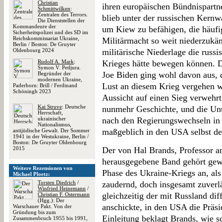
Christian
ihren europäischen Bündnispartne
Schmittwilken
:
Zentralen des Terrors.
blieb unter der russischen Kernw
Die Dienststellen der
Kommandeure der
um Kiew zu befähigen, die häufig
Sicherheitspolizei und des SD im
Reichskommissariat Ukraine,
Militärmacht so weit niederzukäm
Berlin / Boston: De Gruyter
Oldenbourg 2024
militärische Niederlage die russ
Rudolf A. Mark
:
Krieges hätte bewegen können. D
Symon V. Petljura.
Joe Biden ging wohl davon aus,
Begründer der
modernen Ukraine,
Lust an diesem Krieg vergehen 
Paderborn: Brill / Ferdinand
Schöningh 2023
Aussicht auf einen Sieg verwehrt 
Kai Struve
: Deutsche
nunmehr Geschichte, und die Unte
Herrschaft,
ukrainischer
nach den Regierungswechseln in
Nationalismus,
maßgeblich in den USA selbst deu
antijüdische Gewalt. Der Sommer
1941 in der Westukraine, Berlin /
Boston: De Gruyter Oldenbourg
2015
Der von Hal Brands, Professor an
herausgegebene Band gehört gewi
Weitere Rezensionen von
Phase des Ukraine-Kriegs an, al
Michael Ploetz:
Torsten Diedrich
/
zaudernd, doch insgesamt zuverlä
Winfried Heinemann
/
gleichzeitig der mit Russland d
Christian F. Ostermann
(Hgg.): Der
anschickte, in den USA die Präsi
Warschauer Pakt. Von der
Gründung bis zum
Einleitung beklagt Brands, wie sc
Zusammenbruch 1955 bis 1991,